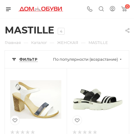
0
MASTILLE
4
—
—
—
Главная
Каталог
ЖЕНСКАЯ
MASTILLE
По популярности (возрастание)
ФИЛЬТР