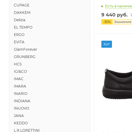
CUPAGE
Есть в наличии
DAKKEM
9 440 руб.
Delizia
-
30
%
Экономи
EL TEMPO
ERGO
EVITA
Хит
GlamForever
GRUNBERG
HCS
IGI&CO
IMAC
IMARA
INARIO
INDIANA
INUOVO
JANA
KEDDO
L.R.LORETTINI