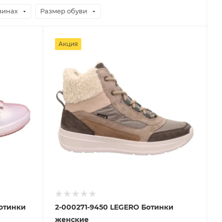
зинах
Размер обуви
Акция
ботинки
2-000271-9450 LEGERO Ботинки
женские