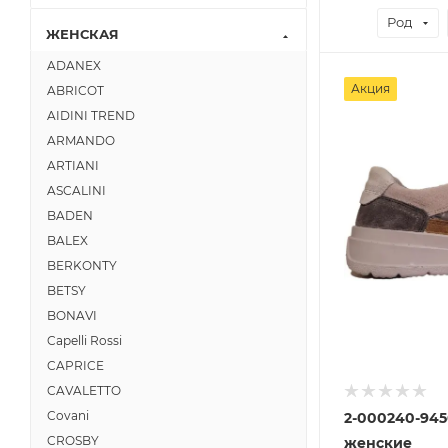
Род
ЖЕНСКАЯ
ADANEX
Акция
ABRICOT
AIDINI TREND
ARMANDO
ARTIANI
ASCALINI
BADEN
BALEX
BERKONTY
BETSY
BONAVI
Capelli Rossi
CAPRICE
CAVALETTO
Covani
2-000240-94
CROSBY
женские