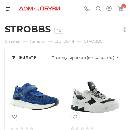
0
STROBBS
48
—
—
—
Главная
Каталог
ДЕТСКАЯ
STROBBS
По популярности (возрастание)
ФИЛЬТР